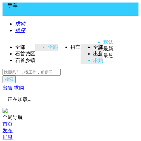
二手车
求购
排序
默认
全部
全部
拼车
全部
最新
石首城区
出售
最热
石首乡镇
求购
搜索
出售
求购
正在加载...
全局导航
首页
发布
消息