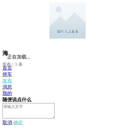
海
正在加载...
发布：1 条
首页
拼车
发布
消息
我的
随便说点什么
取消
确定