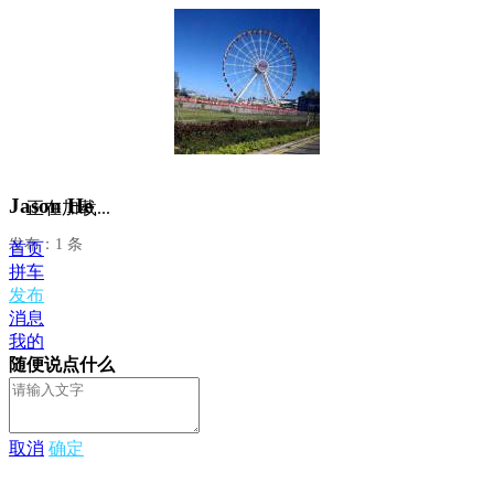
Jason He
正在加载...
发布：1 条
首页
拼车
发布
消息
我的
随便说点什么
取消
确定