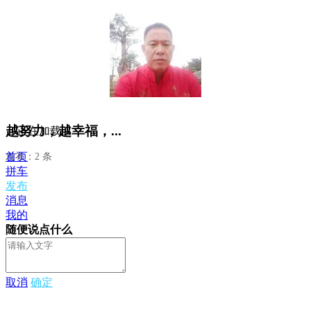
越努力，越幸福，...
正在加载...
首页
发布：2 条
拼车
发布
消息
我的
随便说点什么
取消
确定