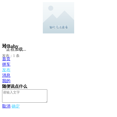
玲Baby
正在加载...
发布：1 条
首页
拼车
发布
消息
我的
随便说点什么
取消
确定